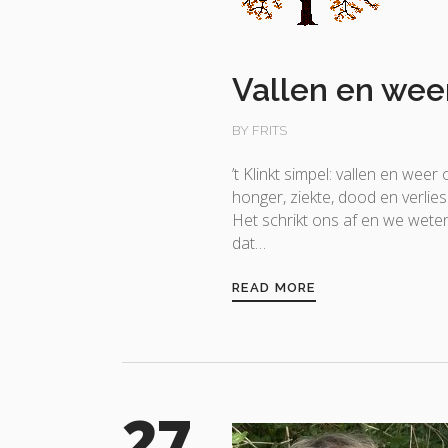
Vallen en wee
BY FRITS
’t Klinkt simpel: vallen en we
honger, ziekte, dood en verlies
Het schrikt ons af en we weten
dat…
READ MORE
27