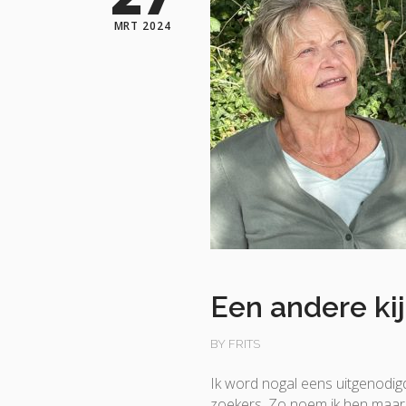
MRT 2024
Een andere ki
BY FRITS
Ik word nogal eens uitgenodigd v
zoekers. Zo noem ik hen maar. 