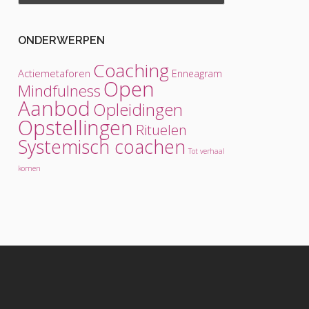
ONDERWERPEN
Coaching
Actiemetaforen
Enneagram
Open
Mindfulness
Aanbod
Opleidingen
Opstellingen
Rituelen
Systemisch coachen
Tot verhaal
komen