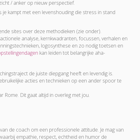
icht / anker op nieuw perspectief.
s je kampt met een levenshouding die stress in stand
ende sites over deze methodieken (zie onder).
sactionele analyse, kernkwadranten, focussen, verhalen en
nningstechnieken, logosynthese en zo nodig toetsen en
opstellingendagen
kan leiden tot belangrijke aha-
hingstraject de juiste diepgang heeft en levendig is.
gebruikelijke acties en technieken op een ander spoor te
 Rome. Dit gaat altijd in overleg met jou.
 van de coach om een professionele attitude. Je mag van
aarbij empathie, respect, echtheid en humor de