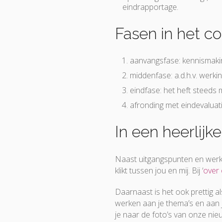
eindrapportage.
Fasen in het c
aanvangsfase: kennismakin
middenfase: a.d.h.v. werki
eindfase: het heft steeds
afronding met eindevaluat
In een heerlij
Naast uitgangspunten en werkw
klikt tussen jou en mij. Bij ‘
over
Daarnaast is het ook prettig al
werken aan je thema’s en aan je
je naar de foto’s van onze nie