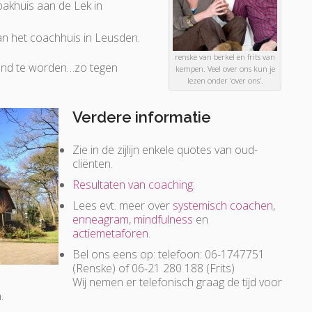
akhuis aan de Lek in
n het coachhuis in Leusden.
renske van berkel en frits van
wend te worden…zo tegen
kempen. Veel over ons kun je
lezen onder ‘over ons’.
Verdere informatie
Zie in de zijlijn enkele quotes van oud-
cliënten.
Resultaten van coaching
.
Lees evt. meer over
systemisch coachen
,
enneagram
,
mindfulness
en
actiemetaforen
.
Bel ons eens op: telefoon: 06-1747751
(Renske) of 06-21 280 188 (Frits)
Wij nemen er telefonisch graag de tijd voor
.