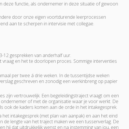
 in deze functie, als ondernemer in deze situatie of gewoon
andere door onze eigen voortdurende leerprocessen
nd aan te scherpen in intervisie met collegae.
 3-12 gesprekken van anderhalf uur.
ort vraag en het te doorlopen proces. Sommige interventies
nmaal per twee á drie weken. In de tussentijdse weken
verslag geschreven en zonodig een werkinbreng op papier
es zijn vertrouwelijk. Een begeleidingstraject vraagt om een
ls ondernemer of met de organisatie waar je voor werkt. De
ij als ook de kaders komen aan de orde in het intakegesprek.
na het intakegesprek (met plan van aanpak) en aan het eind
 van de lengte van het traject maken we een tussenverlag. De
en hij dat uitdrukkelijk wenst en na instemming van jou, een