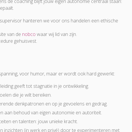
dens de coaching blijft jouw eigen autonomie centraal staan:
bepaalt.
ersupervisor hanteren we voor ons handelen een ethische
site van de
nobco
waar wij lid van zijn.
edure gehuisvest.
tspanning, voor humor, maar er wordt ook hard gewerkt:
eiding geeft tot stagnatie in je ontwikkeling.
elen die je wilt bereiken.
merende denkpatronen en op je gevoelens en gedrag.
 en aan behoud van eigen autonomie en autoriteit.
teiten en talenten: jouw unieke kracht.
n inzichten (in werk en privé) door te experimenteren met