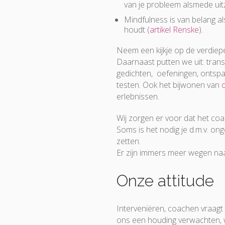
van je probleem alsmede uitz
Mindfulness is van belang al
houdt (
artikel Renske
).
Neem een kijkje op de verdiep
Daarnaast putten we uit: tran
gedichten, oefeningen, ontspa
testen. Ook het bijwonen van
erlebnissen.
Wij zorgen er voor dat het coac
Soms is het nodig je d.m.v. on
zetten.
Er zijn immers meer wegen naar
Onze attitude
Interveniëren, coachen vraagt
ons een houding verwachten, w