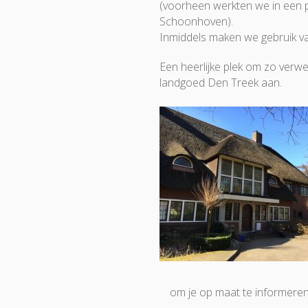
(voorheen werkten we in een p
Schoonhoven).
Inmiddels maken we gebruik va
Een heerlijke plek om zo ver
landgoed Den Treek aan.
om je op maat te informeren