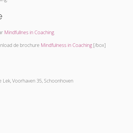
e
ar
Mindfullnes in Coaching
.
wnload de brochure
Mindfulness in Coaching
[/box]
e Lek, Voorhaven 35, Schoonhoven