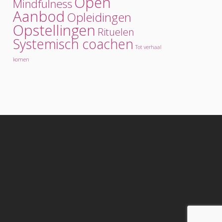
Open
Mindfulness
Aanbod
Opleidingen
Opstellingen
Rituelen
Systemisch coachen
Tot verhaal
komen