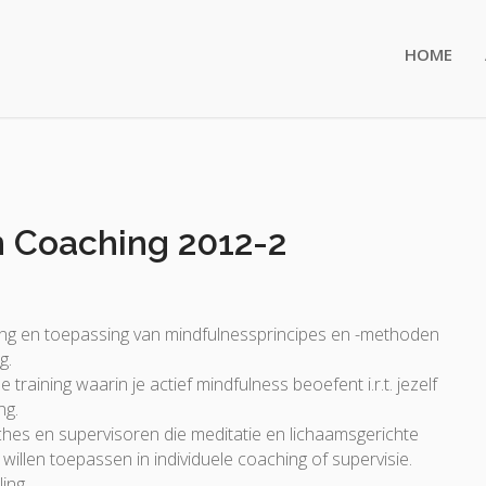
HOME
n Coaching 2012-2
ing en toepassing van mindfulnessprincipes en -methoden
g.
 training waarin je actief mindfulness beoefent i.r.t. jezelf
ng.
hes en supervisoren die meditatie en lichaamsgerichte
willen toepassen in individuele coaching of supervisie.
ing.