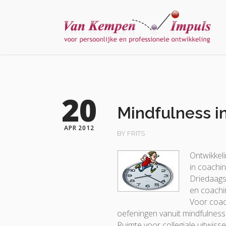
20
Mindfulness i
APR 2012
BY FRITS
Ontwikkel
in coachin
Driedaagse
en coachi
Voor coac
oefeningen vanuit mindfulness 
Ruimte voor collegiale uitwissel