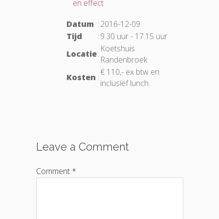
en effect
Datum
:
2016-12-09
Tijd
:
9.30 uur - 17.15 uur
Koetshuis
Locatie
:
Randenbroek
€ 110,- ex btw en
Kosten
:
inclusief lunch.
Leave a Comment
Comment *