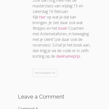
Doe dan nog mee met de
masterclass van vrijdag 15 en
zaterdag 16 februari.
Kijk
hier
op wat je dat kan
brengen. Je ziet daar ook wat
filmpjes en het
boek
‘Coachen
met Actiemetaforen, in beweging
met je cliënt’ (zie daar ook de
recensies). Schaf je het boek aan,
dan krijg je via de code er in zelfs
korting op de
deelnameprijs
.
NIEUWSBRIEF-93
Leave a Comment
Comment *