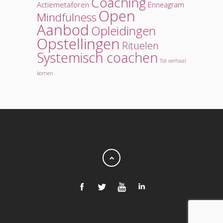
Coaching
Actiemetaforen
Enneagram
Open
Mindfulness
Aanbod
Opleidingen
Opstellingen
Rituelen
Systemisch coachen
Tot verhaal
komen