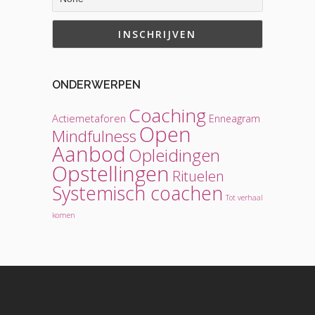
ONDERWERPEN
Coaching
Actiemetaforen
Enneagram
Open
Mindfulness
Aanbod
Opleidingen
Opstellingen
Rituelen
Systemisch coachen
Tot verhaal
komen