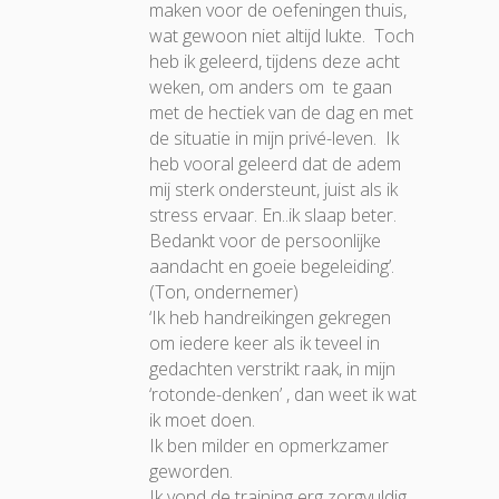
maken voor de oefeningen thuis,
wat gewoon niet altijd lukte. Toch
heb ik geleerd, tijdens deze acht
weken, om anders om te gaan
met de hectiek van de dag en met
de situatie in mijn privé-leven. Ik
heb vooral geleerd dat de adem
mij sterk ondersteunt, juist als ik
stress ervaar. En..ik slaap beter.
Bedankt voor de persoonlijke
aandacht en goeie begeleiding’.
(Ton, ondernemer)
‘Ik heb handreikingen gekregen
om iedere keer als ik teveel in
gedachten verstrikt raak, in mijn
‘rotonde-denken’ , dan weet ik wat
ik moet doen.
Ik ben milder en opmerkzamer
geworden.
Ik vond de training erg zorgvuldig