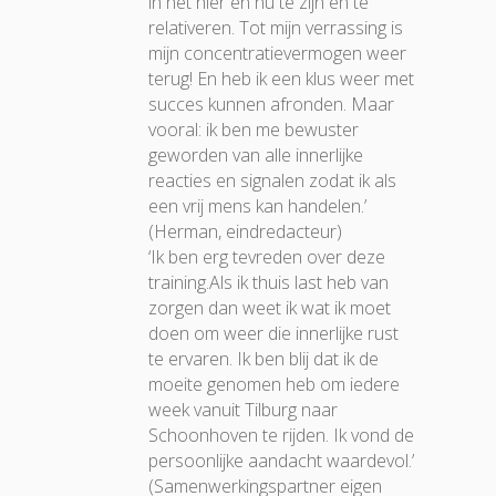
in het hier en nu te zijn en te
relativeren. Tot mijn verrassing is
mijn concentratievermogen weer
terug! En heb ik een klus weer met
succes kunnen afronden. Maar
vooral: ik ben me bewuster
geworden van alle innerlijke
reacties en signalen zodat ik als
een vrij mens kan handelen.’
(Herman, eindredacteur)
‘Ik ben erg tevreden over deze
training.Als ik thuis last heb van
zorgen dan weet ik wat ik moet
doen om weer die innerlijke rust
te ervaren. Ik ben blij dat ik de
moeite genomen heb om iedere
week vanuit Tilburg naar
Schoonhoven te rijden. Ik vond de
persoonlijke aandacht waardevol.’
(Samenwerkingspartner eigen