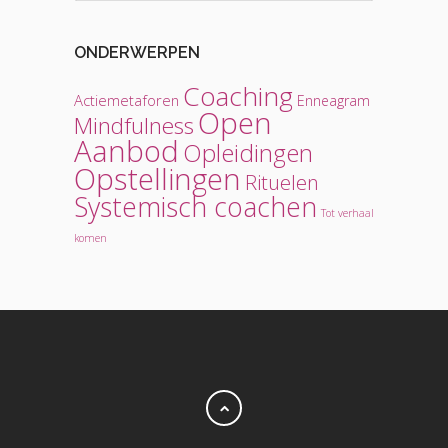
ONDERWERPEN
Coaching
Actiemetaforen
Enneagram
Open
Mindfulness
Aanbod
Opleidingen
Opstellingen
Rituelen
Systemisch coachen
Tot verhaal
komen