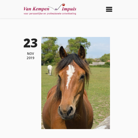
23
NOV
2019