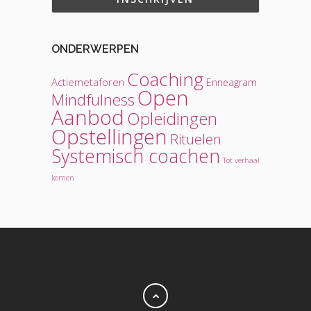
ONDERWERPEN
Coaching
Actiemetaforen
Enneagram
Open
Mindfulness
Aanbod
Opleidingen
Opstellingen
Rituelen
Systemisch coachen
Tot verhaal
komen