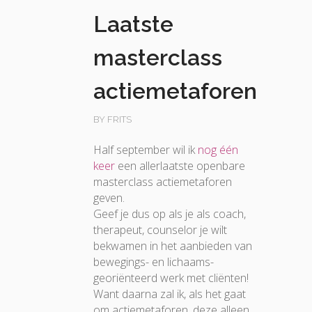
Laatste
masterclass
actiemetaforen
BY FRITS
Half september wil ik
nog één
keer
een allerlaatste openbare
masterclass actiemetaforen
geven.
Geef je dus op als je als coach,
therapeut, counselor je wilt
bekwamen in het aanbieden van
bewegings- en lichaams-
georiënteerd werk met cliënten!
Want daarna zal ik, als het gaat
om actiemetaforen, deze alleen