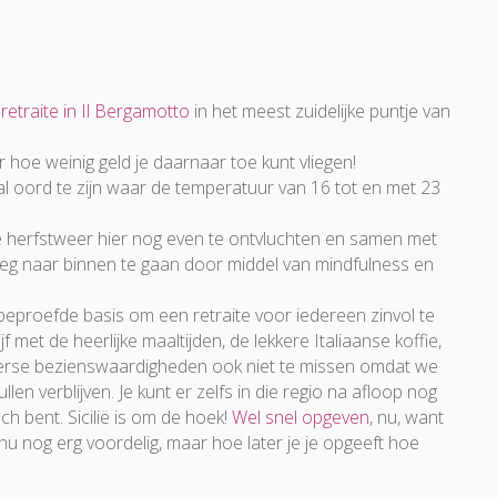
e
retraite in Il Bergamotto
in het meest zuidelijke puntje van
hoe weinig geld je daarnaar toe kunt vliegen!
al oord te zijn waar de temperatuur van 16 tot en met 23
 herfstweer hier nog even te ontvluchten en samen met
eg naar binnen te gaan door middel van mindfulness en
beproefde basis om een retraite voor iedereen zinvol te
ijf met de heerlijke maaltijden, de lekkere Italiaanse koffie,
iverse bezienswaardigheden ook niet te missen omdat we
llen verblijven. Je kunt er zelfs in die regio na afloop nog
och bent. Sicilië is om de hoek!
Wel snel opgeven
, nu, want
 nu nog erg voordelig, maar hoe later je je opgeeft hoe