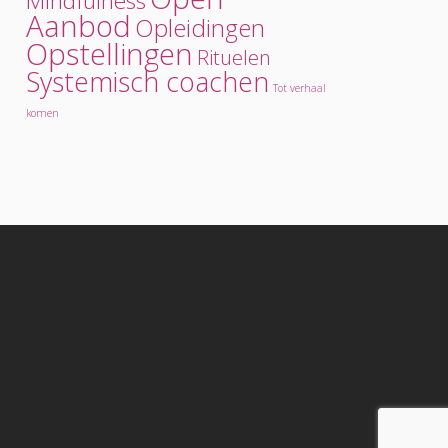
Mindfulness
Aanbod
Opleidingen
Opstellingen
Rituelen
Systemisch coachen
Tot verhaal
komen