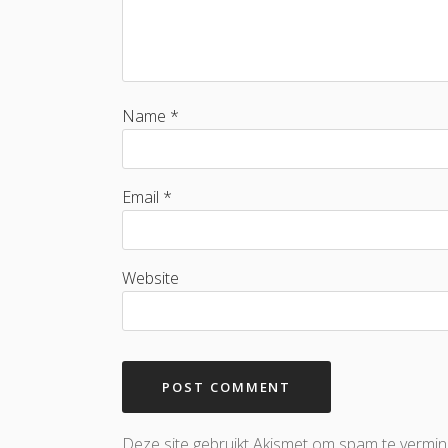
Name *
Email *
Website
Deze site gebruikt Akismet om spam te vermi