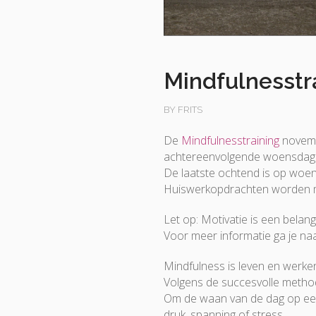
Mindfulnesstr
BY FRITS
De
Mindfulnesstraining
novemb
achtereenvolgende woensdagoc
De laatste ochtend is op woen
Huiswerkopdrachten worden me
Let op: Motivatie is een belan
Voor meer informatie ga je naa
Mindfulness is leven en werke
Volgens de succesvolle metho
Om de waan van de dag op een r
druk, spanning of stress.