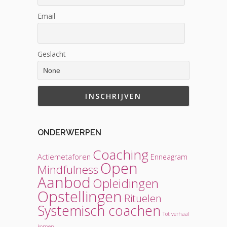
Email
Geslacht
ONDERWERPEN
Coaching
Actiemetaforen
Enneagram
Open
Mindfulness
Aanbod
Opleidingen
Opstellingen
Rituelen
Systemisch coachen
Tot verhaal
komen