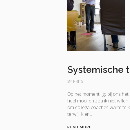
Systemische t
BY FRITS
Op het moment ligt bij ons het
heel mooi en zou ik niet willen
om collega coaches warm te k
terwijl ik er…
READ MORE