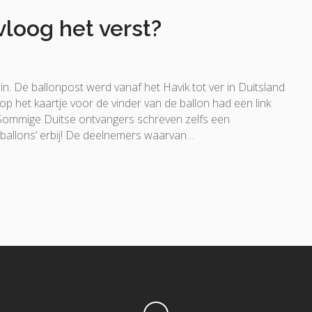
vloog het verst?
n. De ballonpost werd vanaf het Havik tot ver in Duitsland
op het kaartje voor de vinder van de ballon had een link
 Sommige Duitse ontvangers schreven zelfs een
ballons’ erbij! De deelnemers waarvan…