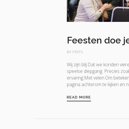
Feesten doe 
BY FRITS
Wij zijn blij.Dat we konden vie
speelse diepgang. Precies zoal
ervaring.Met velen.Om beteken
pagina achterom te kijken en 
READ MORE