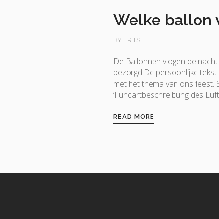
Welke ballon 
BY FRITS
De Ballonnen vlogen de nacht i
bezorgd.De persoonlijke tekst 
met het thema van ons feest.
‘Fundartbeschreibung des Luft
READ MORE