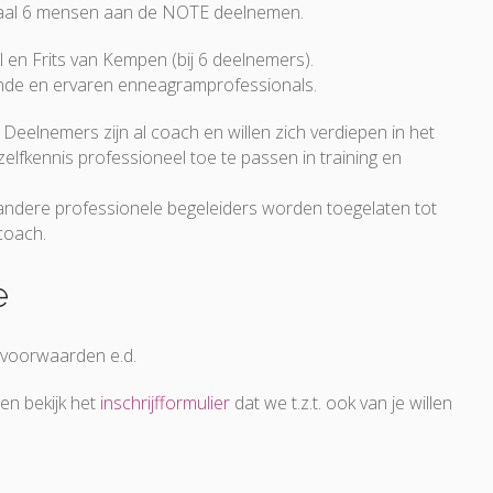
maal 6 mensen aan de NOTE deelnemen.
l en Frits van Kempen (bij 6 deelnemers).
kende en ervaren enneagramprofessionals.
 Deelnemers zijn al coach en willen zich verdiepen in het
lfkennis professioneel toe te passen in training en
dere professionele begeleiders worden toegelaten tot
coach.
e
voorwaarden e.d.
 en bekijk het
inschrijfformulier
dat we t.z.t. ook van je willen