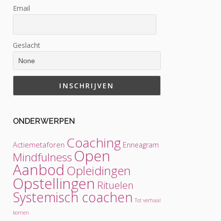
Email
Geslacht
ONDERWERPEN
Coaching
Actiemetaforen
Enneagram
Open
Mindfulness
Aanbod
Opleidingen
Opstellingen
Rituelen
Systemisch coachen
Tot verhaal
komen