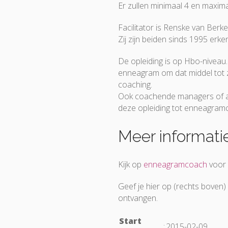
Er zullen minimaal 4 en maxi
Facilitator is Renske van Berke
Zij zijn beiden sinds 1995 er
De opleiding is op Hbo-niveau.
enneagram om dat middel tot ze
coaching.
Ook coachende managers of an
deze opleiding tot enneagram
Meer informati
Kijk op
enneagramcoach
voor 
Geef je hier op (rechts boven)
ontvangen.
Start
:
2015-02-09