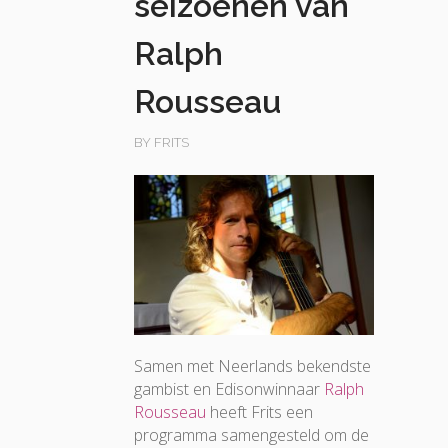
seizoenen van
Ralph
Rousseau
BY FRITS
Samen met Neerlands bekendste
gambist en Edisonwinnaar
Ralph
Rousseau
heeft Frits een
programma samengesteld om de