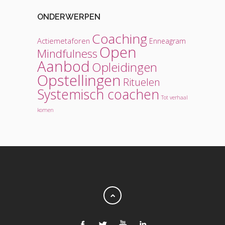
ONDERWERPEN
Coaching
Actiemetaforen
Enneagram
Open
Mindfulness
Aanbod
Opleidingen
Opstellingen
Rituelen
Systemisch coachen
Tot verhaal
komen