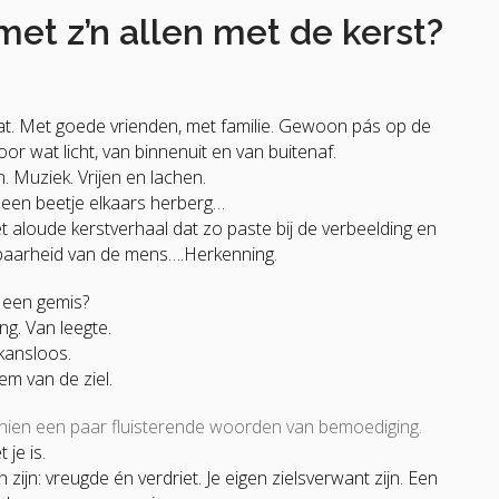
et z’n allen met de kerst?
t. Met goede vrienden, met familie. Gewoon pás op de
or wat licht, van binnenuit en van buitenaf.
. Muziek. Vrijen en lachen.
n een beetje elkaars herberg…
 aloude kerstverhaal dat zo paste bij de verbeelding en
baarheid van de mens….H
erkenning.
an een gemis?
g. Van leegte.
 kansloos.
em van de ziel.
schien een paar fluisterende woorden van bemoediging.
je is.
 zijn: vreugde én verdriet. Je eigen zielsverwant zijn.
Een