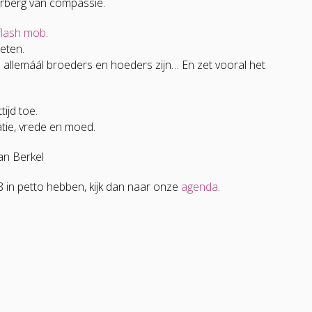
 herberg van compassie.
flash mob
.
eten.
allemáál broeders en hoeders zijn…
En zet vooral het
ijd toe.
atie, vrede en moed.
an Berkel
8 in petto hebben, kijk dan naar onze
agenda
.