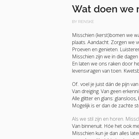
Wat doen we m
BY RENSKE
Misschien (kerst)bomen we wa
plaats. Aandacht. Zorgen we vo
Proeven en genieten. Luisteren
Misschien zijn we in die dage
En laten we ons raken door het
levensvragen van toen. Kwets
Of.. voel je juist dán de pijn v
Van dreiging.
Van geen erkennin
Alle glitter en glans: glansloos,
Mogelijk is er dan de zachte st
Als we stil zijn en horen. Mis
Van binnenuit. Hóe het ook met 
Misschien kun je dan alles laten