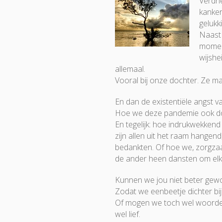
Verdri
kanker
gelukki
Naast
moment
wijshe
allemaal.
Vooral bij onze dochter. Ze m
En dan de existentiële angst 
Hoe we deze pandemie ook doo
En tegelijk: hoe indrukwekkend
zijn allen uit het raam hange
bedankten. Of hoe we, zorgz
de ander heen dansten om elka
Kunnen we jou niet beter ge
Zodat we eenbeetje dichter bij d
Of mogen we toch wel woorden 
wel lief.