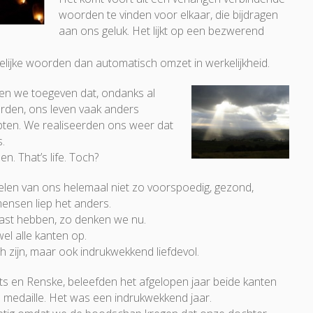
woorden te vinden voor elkaar, die bijdragen
aan ons geluk. Het lijkt op een bezwerend
elijke woorden dan automatisch omzet in werkelijkheid.
 we toegeven dat, ondanks al
den, ons leven vaak anders
ten. We realiseerden ons weer dat
s.
len. That’s life. Toch?
elen van ons helemaal niet zo voorspoedig, gezond,
 mensen liep het anders.
ast hebben, zo denken we nu.
el alle kanten op.
h zijn, maar ook indrukwekkend liefdevol.
rits en Renske, beleefden het afgelopen jaar beide kanten
 medaille. Het was een indrukwekkend jaar.