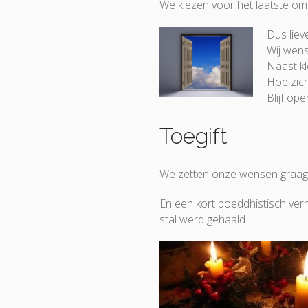
We kiezen voor het laatste o
Dus liev
Wij wense
Naast kl
Hoe zich
Blijf op
Toegift
We zetten onze wensen graag w
En een kort boeddhistisch ver
stal werd gehaald.