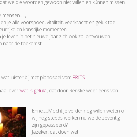
mdat we die woorden gewoon niet wíllen en kúnnen missen.
e mensen…..,
n je alle voorspoed, vitaliteit, veerkracht en geluk toe.
eurrijke en kansrijke momenten.
 je leven in het nieuwe jaar zich ook zal ontvouwen.
en naar de toekomst.
at luister bij met pianospel van:
FRITS
haal over
‘wat is geluk’
, dat door Renske weer eens van
Enne…..Mocht je verder nog willen weten of
wij nog steeds werken nu we de zeventig
zijn gepasseerd?
Jazeker, dat doen we!