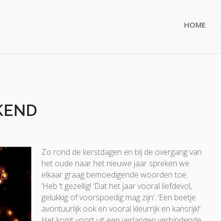
HOME
KEND
Zo rond de kerstdagen en bij de overgang van
het oude naar het nieuwe jaar spreken we
elkaar graag bemoedigende woorden toe.
‘Heb ‘t gezellig! ‘Dat het jaar vooral liefdevol,
gelukkig of voorspoedig mag zijn’. ‘Een beetje
avontuurlijk ook en vooral kleurrijk en kansrijk!’
Het komt voort uit een verlangen verbindende