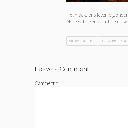
Het maakt ons leven bijzonder k
Als je wilt lezen over hoe en wa
NIEUWSBRIEF-153
NIEUWSBRIEF-154
Leave a Comment
Comment *