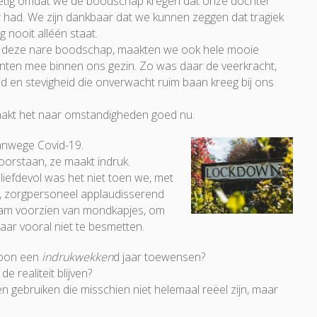
etig omdat we de boodschap kregen dat onze dochter
 had. We zijn dankbaar dat we kunnen zeggen dat tragiek
g nooit alléén staat.
 deze nare boodschap, maakten we ook hele mooie
en mee binnen ons gezin. Zo was daar de veerkracht,
id en stevigheid die onverwacht ruim baan kreeg bij ons
aakt het naar omstandigheden goed nu.
vanwege Covid-19.
rstaan, ze maakt indruk.
 liefdevol was het niet toen we, met
nd, zorgpersoneel applaudisserend
aam voorzien van mondkapjes, om
ar vooral niet te besmetten.
woon een
indrukwekken
d jaar toewensen?
e realiteit blijven?
gebruiken die misschien niet helemaal reëel zijn, maar