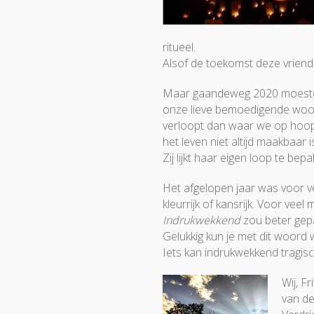
ritueel.
Alsof de toekomst deze vriend
Maar gaandeweg 2020 moesten
onze lieve bemoedigende woor
verloopt dan waar we op hoop
het leven niet altijd maakbaar i
Zij lijkt haar eigen loop te bepa
Het afgelopen jaar was voor v
kleurrijk of kansrijk. Voor veel
Indrukwekkend
zou beter gep
Gelukkig kun je met dit woord w
Iets kan indrukwekkend tragisc
Wij, F
van de