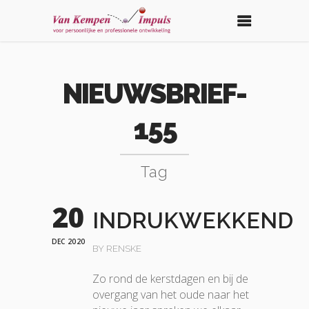
NIEUWSBRIEF-
155
Tag
20
INDRUKWEKKEND
DEC 2020
BY RENSKE
Zo rond de kerstdagen en bij de
overgang van het oude naar het