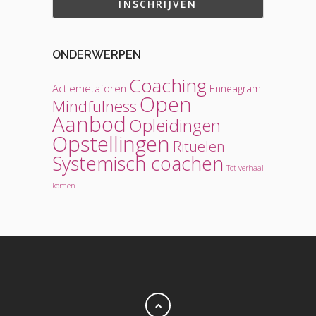
ONDERWERPEN
Coaching
Actiemetaforen
Enneagram
Open
Mindfulness
Aanbod
Opleidingen
Opstellingen
Rituelen
Systemisch coachen
Tot verhaal
komen