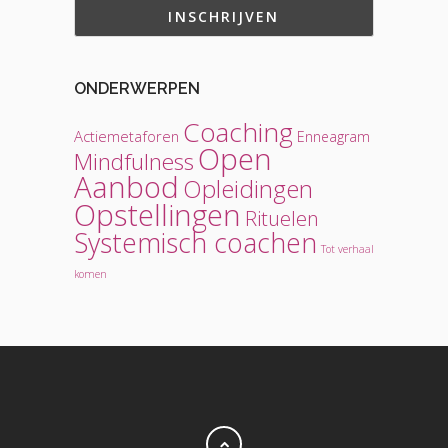
ONDERWERPEN
Coaching
Actiemetaforen
Enneagram
Open
Mindfulness
Aanbod
Opleidingen
Opstellingen
Rituelen
Systemisch coachen
Tot verhaal
komen